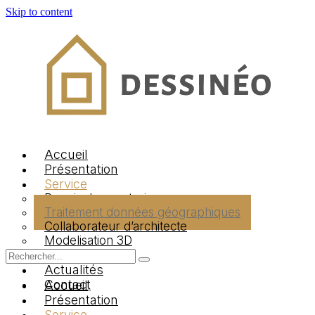
Skip to content
Logo Dessineo Agency
Accueil
Présentation
Service
Permis de construire
Traitement données géographiques
Collaborateur d’architecte
Modelisation 3D
Jobs
Actualités
Contact
Accueil
Présentation
Service