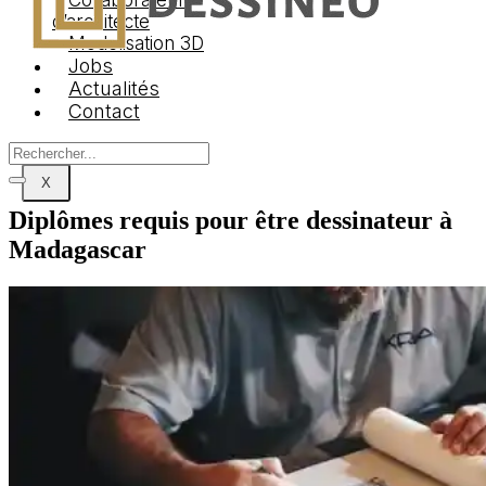
Collaborateur
d’architecte
Modelisation 3D
Jobs
Logo Dessineo
Actualités
Agency
Contact
X
Diplômes requis pour être dessinateur à
Madagascar