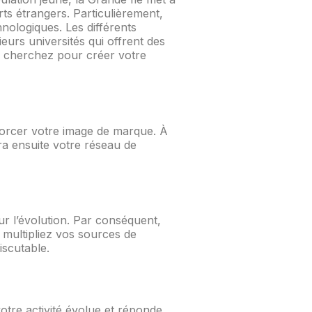
rts étrangers. Particulièrement,
hnologiques. Les différents
ieurs universités qui offrent des
s cherchez pour créer votre
forcer votre image de marque. À
gira ensuite votre réseau de
ur l’évolution. Par conséquent,
 multipliez vos sources de
iscutable.
otre activité évolue et réponde