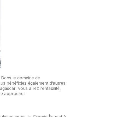
s. Dans le domaine de
vous bénéficiez également d’autres
scar, vous alliez rentabilité,
te approche !
lation jeune, la Grande Île met à