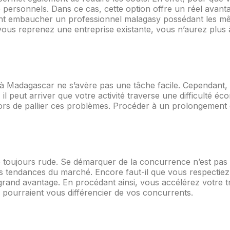
e personnels. Dans ce cas, cette option offre un réel avan
ement embaucher un professionnel malagasy possédant les
ù vous reprenez une entreprise existante, vous n’aurez plu
à Madagascar ne s’avère pas une tâche facile. Cependant, u
 il peut arriver que votre activité traverse une difficulté é
ors de pallier ces problèmes. Procéder à un prolongement de
 toujours rude. Se démarquer de la concurrence n’est pas f
es tendances du marché. Encore faut-il que vous respectiez 
rand avantage. En procédant ainsi, vous accélérez votre trav
 pourraient vous différencier de vos concurrents.