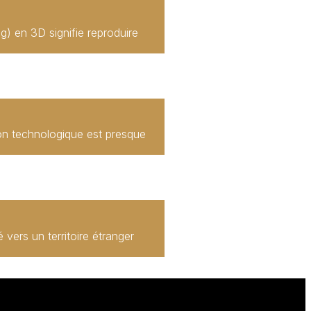
) en 3D signifie reproduire
tion technologique est presque
vers un territoire étranger