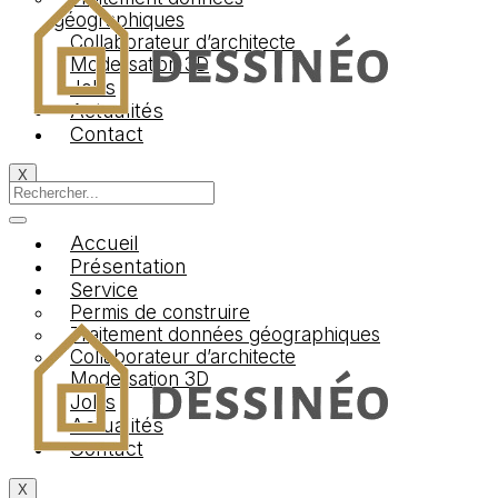
géographiques
Collaborateur d’architecte
Modelisation 3D
Jobs
Actualités
Contact
X
Accueil
Présentation
Service
Permis de construire
Traitement données géographiques
Collaborateur d’architecte
Modelisation 3D
Jobs
Actualités
Contact
Logo Dessineo Agency
X