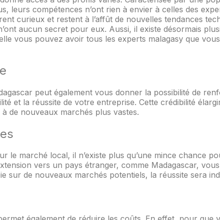
us, leurs compétences n’ont rien à envier à celles des expe
rent curieux et restent à l’affût de nouvelles tendances tec
n’ont aucun secret pour eux. Aussi, il existe désormais plus
quelle vous pouvez avoir tous les experts malagasy que vou
ue
adagascar peut également vous donner la possibilité de ren
ilité et la réussite de votre entreprise. Cette crédibilité élar
r à de nouveaux marchés plus vastes.
res
r le marché local, il n’existe plus qu’une mince chance po
 l’extension vers un pays étranger, comme Madagascar, vous
ie sur de nouveaux marchés potentiels, la réussite sera ind
ermet également de réduire les coûts. En effet, pour que v